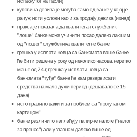
истакнутог на табли)
куповина девиза је могућа само од банке у којој је
рачун; исти услови као и за продају девиза (изнад)
пракса је показала да квалитетан службеник
"лоше" банке може учинити посао далеко лакшим
од "лошег" службеника квалитетне банке
грешка у исплати новца са банкомата ваше банке
ће бити решена у року од неколико часова, неретко
мање од 24ч; грешка у исплати новца са
банкомата "туђе" банке ће вам резервисати
средства на мало дужи период (дешавало се 15
дана)
исто правило важи и за проблем са "прогутаном
картицом"
банке различито наплаћују папирне налоге ("налог
за пренос") али углавном далеко више од