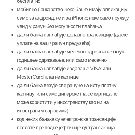
бесплатно
мобилно банкарство; неке банке имају апликацију
само за андроид, не и за iPhone; неке само пружају
увид у рачун без могућности плаћања
да ли банка наплаћује долазне трансакције (дакле
уплате на ваш / рачун предузећа)
да ли банка наплаћује месечно одржавање
плус
годишње одржавање, или само месечно
да ли банка наплаћује издавање VISA или
MasterCard платне картице
да ли банка везује све рачуне на исту платну
картицу, или само динарске (па се картица не
може користити у иностранству као ни на
иностраним сајтовима)
код неких банака су електронске трансакције
послате пре подне јефтиније од трансакција