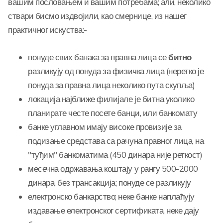
вашим пословањем и вашим потребама; али, неколико
ствари бисмо издвојили, као смернице, из нашег
практичног искуства:-
понуде свих банака за правна лица се
битно
разликују од понуда за физичка лица (неретко је
понуда за правна лица неколико пута скупља)
локација најближе филијале је битна уколико
планирате честе посете банци, или банкомату
банке углавном имају високе провизије за
подизање средстава са рачуна правног лица, на
"туђим" банкоматима (450 динара није реткост)
месечна одржавања коштају у рангу 500-2000
динара, без трансакција; понуде се разликују
електронско банкарство; неке банке наплаћују
издавање електронског сертификата, неке дају