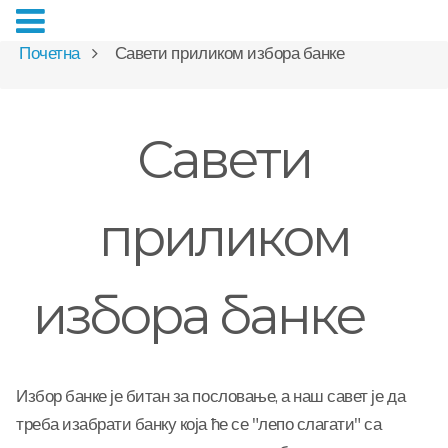
Почетна
Савети приликом избора банке
Савети
приликом
избора банке
Избор банке је битан за пословање, а наш савет је да
треба изабрати банку која ће се "лепо слагати" са