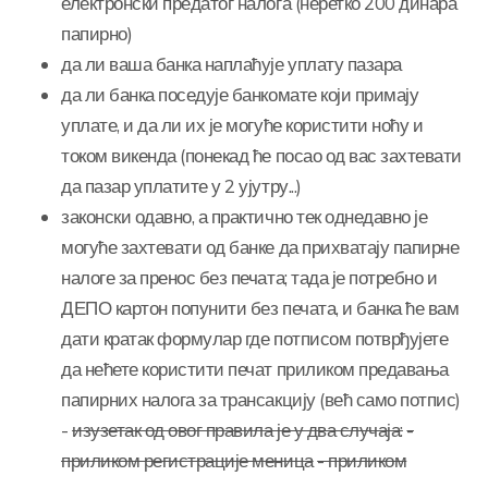
електронски предатог налога (неретко 200 динара
папирно)
да ли ваша банка наплаћује уплату пазара
да ли банка поседује банкомате који примају
уплате, и да ли их је могуће користити ноћу и
током викенда (понекад ће посао од вас захтевати
да пазар уплатите у 2 ујутру...)
законски одавно, а практично тек однедавно је
могуће захтевати од банке да прихватају папирне
налоге за пренос без печата; тада је потребно и
ДЕПО картон попунити без печата, и банка ће вам
дати кратак формулар где потписом потврђујете
да нећете користити печат приликом предавања
папирних налога за трансакцију (већ само потпис)
-
изузетак од овог правила је у два случаја:
-
приликом регистрације меница
- приликом