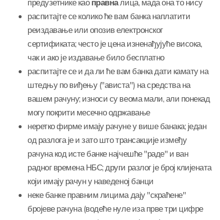
предузетнике као
правна
лица, мада она то нису
распитајте се колико ће вам банка наплатити
реиздавање или опозив електронског
сертификата; често је цена изненађујуће висока,
чак и ако је издавање било бесплатно
распитајте се и да ли ће вам банка дати камату на
штедњу по виђењу ("ависта") на средства на
вашем рачуну; износи су веома мали, али понекад
могу покрити месечно одржавање
неретко фирме имају рачуне у више банака; један
од разлога је и зато што трансакције између
рачуна код исте банке најчешће "раде" и ван
радног времена НБС; други разлог је број клијената
који имају рачун у наведеној банци
неке банке правним лицима дају "скраћене"
бројеве рачуна (водеће нуле иза прве три цифре