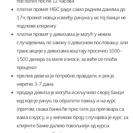
послатих после 12 часова
платни промет НБС ради само радним данима до
17ч; промет новца између рачуна у истој банци не
подлеже клирингу
платни промет у девизама је могућ у неким
случајевима, по закону о девизном пословању, али
трансакције у девизама коштају просечно 1000-
1500 динара за мале износе, за веће се плаћа
проценат
прилив девиза је потребно правдати, и рок је
неретко 3-7 дана
продаја девиза је могућа искључиво својој банци
код које је рачун, па обратити пажњу и на курс
(притом: свака банка ће пристати да преговара са
вама о курсу, и у великом броју случајева је курс за
клијенте банке далеко повољнији од курса