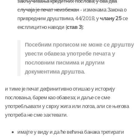
закључивања кредитних послова; у ова два
случаја је печат неизбежан
- изменама Закона о
привредним друштвима, 44/2018, у
члану 25
се
експлицитно наводи (
став 3
):
Посебним прописом не може се друштву
увести обавеза употребе печата у
пословним писмима и другим
документима друштва.
и тиме је печат дефинитивно отишао у историју
пословања, барем као обавеза; и даље се сме
употребљавати у сврху жига или логоа, али се његова
употреба не сме захтевати.
имајте у виду и да ће већина банака третирати