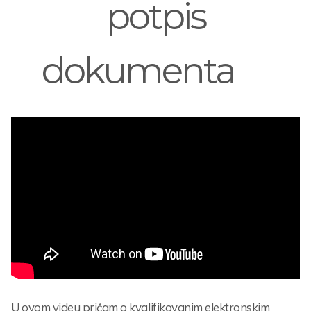
potpis
dokumenta
U ovom videu pričam o kvalifikovanim elektronskim